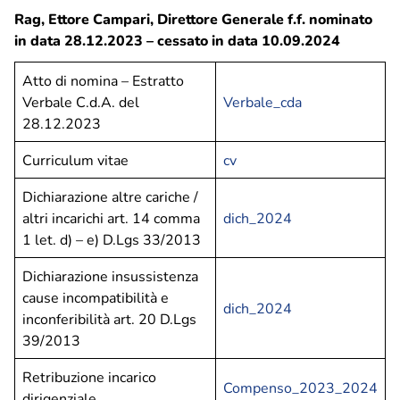
Rag, Ettore Campari, Direttore Generale f.f. nominato
in data 28.12.2023
– cessato in data 10.09.2024
Ciclo idrico integrato
Atto di nomina – Estratto
ASM Informa
Verbale C.d.A. del
Verbale_cda
Comunicati stampa
28.12.2023
Comunicazione
Curriculum vitae
cv
Info, segnalazioni e reclami
APP IoAmoPavia
Dichiarazione altre cariche /
altri incarichi art. 14 comma
dich_2024
1 let. d) – e) D.Lgs 33/2013
Raccolta differenziata
Porta a Porta – Pavia
Dichiarazione insussistenza
Porta a Porta – Altri comuni
cause incompatibilità e
dich_2024
Piattaforma Ecologica di Montebellino
inconferibilità art. 20 D.Lgs
Calendario utenze non domestiche – Centro storico e
39/2013
Borgo Ticino
Retribuzione incarico
Compenso_2023_2024
dirigenziale