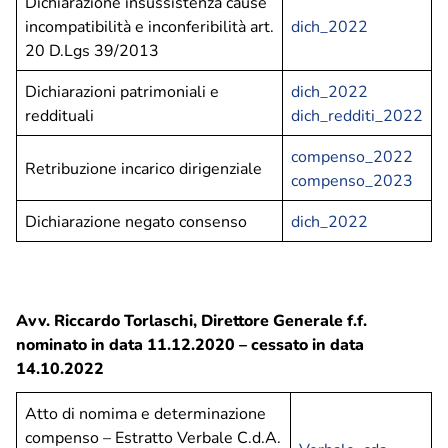
Dichiarazione insussistenza cause
Privacy Policy
incompatibilità e inconferibilità art.
dich_2022
Note legali
20 D.Lgs 39/2013
Social media policy
Dichiarazioni patrimoniali e
dich_2022
reddituali
dich_redditi_2022
Hai bisogno di info o vuoi inviarci una
segnalazione
o
compenso_2022
Retribuzione incarico dirigenziale
un
reclamo
?
compenso_2023
Dichiarazione negato consenso
dich_2022
Inviaci una richiesta
Avv. Riccardo Torlaschi, Direttore Generale f.f.
nominato in data 11.12.2020 – cessato in data
14.10.2022
Atto di nomima e determinazione
compenso – Estratto Verbale C.d.A.