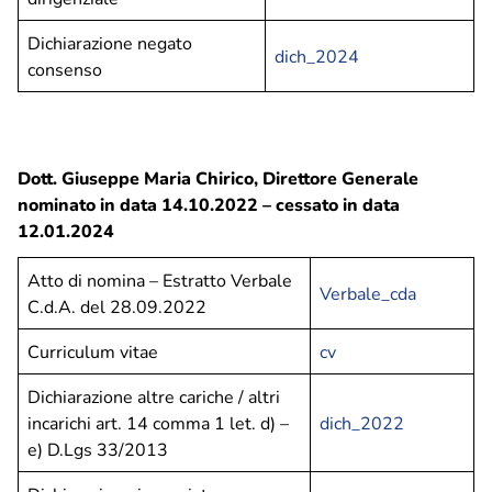
Soste, parcheggi e bicinstazione
Dichiarazione negato
Zone a sosta regolamentata
dich_2024
consenso
Parcheggio Navigli
Parcheggio Oberdan
Parcheggio Flarer
Bicinstazione
Dott. Giuseppe Maria Chirico, Direttore Generale
nominato in data 14.10.2022 – cessato in data
Decoro urbano
12.01.2024
Nucleo intervento decoro
Atto di nomina – Estratto Verbale
Spazzamento strade – Comune di Pavia
Verbale_cda
C.d.A. del 28.09.2022
Piano neve – Comune di Pavia
Curriculum vitae
cv
Gestione verde
Dichiarazione altre cariche / altri
Archivio fotografico lavori effettuati
incarichi art. 14 comma 1 let. d) –
dich_2022
e) D.Lgs 33/2013
Contatti