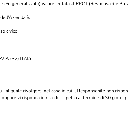
lice e/o generalizzato) va presentata al RPCT (Responsabile Pr
o utenze non domestiche –
Pavia
orico e Borgo Ticino
Piano neve – Comune di Pavi
dell’Azienda è:
Gestione verde
so civico:
Archivio fotografico lavori ef
AVIA (PV) ITALY
lui al quale rivolgersi nel caso in cui il Responsabile non rispon
, oppure vi risponda in ritardo rispetto al termine di 30 giorni p