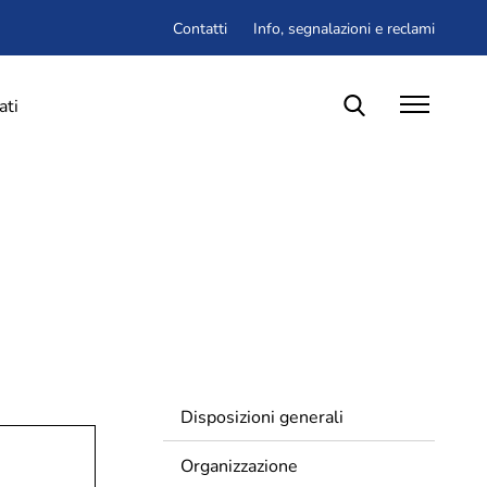
Contatti
Info, segnalazioni e reclami
ati
zione
Contatti
Privacy Policy
Note legali
Social media policy
Hai bisogno di info o vuoi inviarci una
Disposizioni generali
segnalazione
o un
reclamo
?
Organizzazione
e di