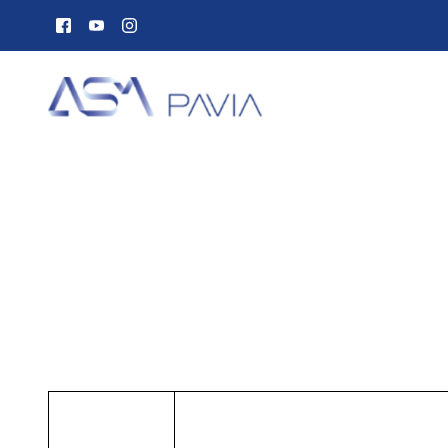
Il Gruppo ASM
ASM Inf
Chi siamo
Comunica
Corporate Governance
Comunica
Qualità, ambiente e sicurezza
Info, segn
Gare e Appalti
APP IoAm
Albo fornitori
Lavora con noi
Raccolta 
Dove siamo
Porta a Po
Porta a Po
Società trasparente
Piattafor