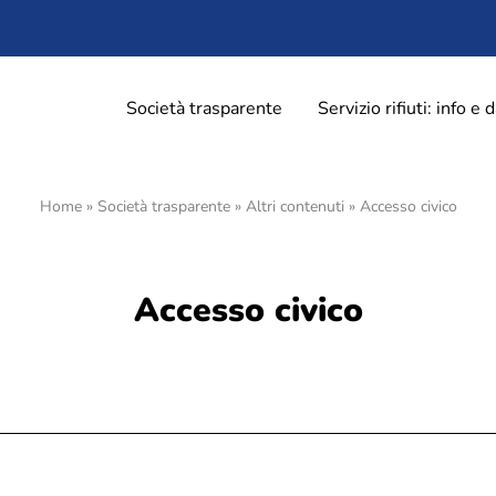
Società trasparente
Servizio rifiuti: info e d
Home
»
Società trasparente
»
Altri contenuti
»
Accesso civico
orma
Soste, parcheggi e bicinsta
ti stampa
Zone a sosta regolamentata
zione
Parcheggio Navigli
Accesso civico
alazioni e reclami
Parcheggio Oberdan
oPavia
Parcheggio Flarer
Bicinstazione
differenziata
rta – Pavia
Decoro urbano
rta – Altri comuni
Nucleo intervento decoro
ma Ecologica di Montebellino
Spazzamento strade – Comun