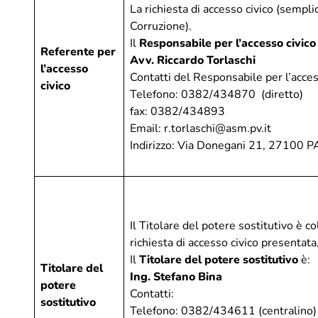
La richiesta di accesso civico (semp
Calendari
Corruzione).
Centro st
Ciclo idrico integrato
Il
Responsabile per l’accesso civico
Referente per
Avv.
Riccardo Torlaschi
l’accesso
Contatti del Responsabile per l’acces
civico
Telefono: 0382/434870 (diretto)
fax: 0382/434893
Email:
r.torlaschi@asm.pv.it
Indirizzo: Via Donegani 21, 27100 P
Il Titolare del potere sostitutivo è co
richiesta di accesso civico presentata
Il
Titolare del potere sostitutivo
è:
Titolare del
Ing. Stefano Bina
potere
Contatti:
sostitutivo
Telefono: 0382/434611 (centralino)