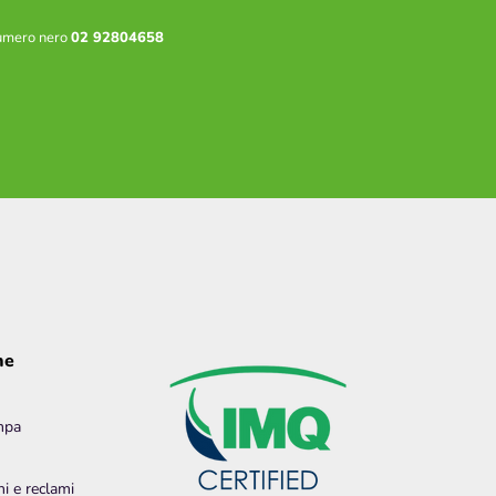
 numero nero
02 92804658
ne
mpa
ni e reclami