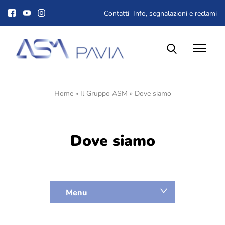
Contatti
Info, segnalazioni e reclami
Home
»
Il Gruppo ASM
»
Dove siamo
Il Gruppo ASM
Chi siamo
Corporate Governance
Dove siamo
Qualità, ambiente e sicurezza
Gare e Appalti
Albo fornitori
Lavora con noi
Dove siamo
Menu
Società trasparente