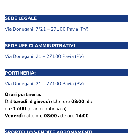
Soste, parcheggi e bicinstazione
Zone a sosta regolamentata
SEDE LEGALE
Parcheggio Navigli
Parcheggio Oberdan
Via Donegani, 7/21 – 27100 Pavia (PV)
Parcheggio Flarer
Bicinstazione
SEDE UFFICI AMMINISTRATIVI
Via Donegani, 21 – 27100 Pavia (PV)
Decoro urbano
Nucleo intervento decoro
PORTINERIA:
Spazzamento strade – Comune di Pavia
Via Donegani, 21 – 27100 Pavia (PV)
Piano neve – Comune di Pavia
Orari portineria:
Gestione verde
Dal
lunedì
al
giovedì
dalle ore
08:00
alle
ore
17:00
(orario continuato)
Archivio fotografico lavori effettuati
Venerdì
dalle ore
08:00
alle ore
14:00
Contatti
SPORTELLO VENDITE ABBONAMENTI