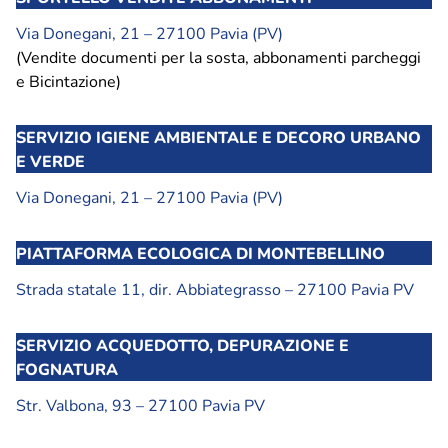
Privacy Policy
Note legali
Via Donegani, 21 – 27100 Pavia (PV)
Social media policy
(Vendite documenti per la sosta, abbonamenti parcheggi
e Bicintazione)
SERVIZIO IGIENE AMBIENTALE E DECORO URBANO
Hai bisogno di info o vuoi inviarci una
segnalazione
o
E VERDE
un
reclamo
?
Via Donegani, 21 – 27100 Pavia (PV)
Inviaci una richiesta
PIATTAFORMA ECOLOGICA DI MONTEBELLINO
Strada statale 11, dir. Abbiategrasso – 27100 Pavia PV
SERVIZIO ACQUEDOTTO, DEPURAZIONE E
FOGNATURA
Str. Valbona, 93 – 27100 Pavia PV