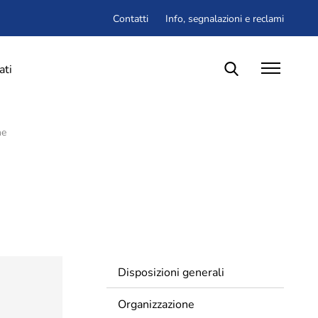
Contatti
Info, segnalazioni e reclami
ati
ne
zione
Contatti
Privacy Policy
Note legali
Social media policy
Hai bisogno di info o vuoi inviarci una
Disposizioni generali
segnalazione
o un
reclamo
?
Organizzazione
e di