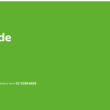
de
 numero nero
02 92804658