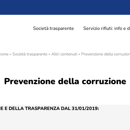
Società trasparente
Servizio rifiuti: info e d
Home
»
Società trasparente
»
Altri contenuti
»
Prevenzione della corruzio
orma
Soste, parcheggi e bicinsta
ti stampa
Zone a sosta regolamentata
zione
Parcheggio Navigli
Prevenzione della corruzione
alazioni e reclami
Parcheggio Oberdan
oPavia
Parcheggio Flarer
Bicinstazione
differenziata
 E DELLA TRASPARENZA DAL 31/01/2019:
rta – Pavia
Decoro urbano
rta – Altri comuni
Nucleo intervento decoro
ma Ecologica di Montebellino
Spazzamento strade – Comun