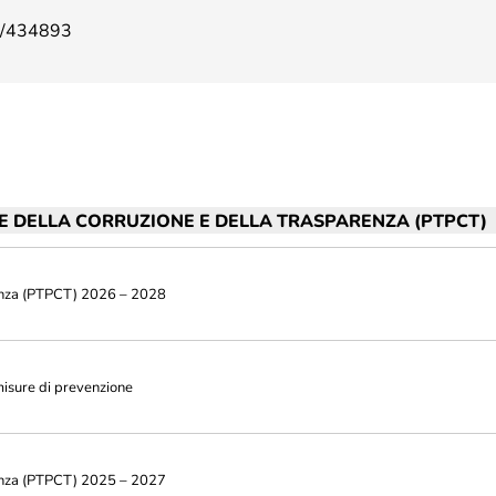
o utenze non domestiche –
Pavia
2/434893
orico e Borgo Ticino
Piano neve – Comune di Pavi
Gestione verde
Archivio fotografico lavori ef
NE DELLA CORRUZIONE E DELLA TRASPARENZA (PTPCT)
renza (PTPCT) 2026 – 2028
isure di prevenzione
renza (PTPCT) 2025 – 2027