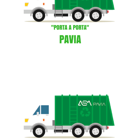
Privacy Policy
Note legali
Social media policy
Hai bisogno di info o vuoi inviarci una
segnalazione
o
un
reclamo
?
Inviaci una richiesta