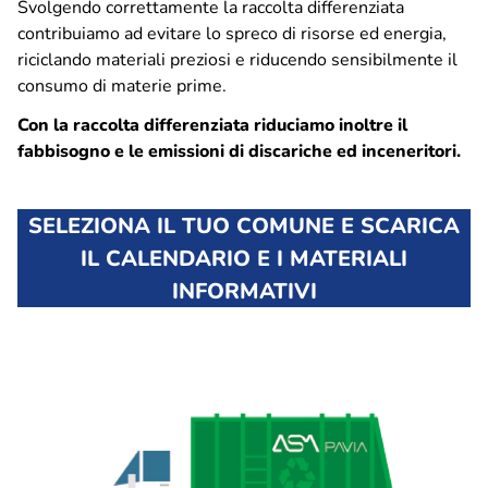
Svolgendo correttamente la raccolta differenziata
Soste, parcheggi e bicinstazione
contribuiamo ad evitare lo spreco di risorse ed energia,
Zone a sosta regolamentata
riciclando materiali preziosi e riducendo sensibilmente il
Parcheggio Navigli
consumo di materie prime.
Parcheggio Oberdan
Con la raccolta differenziata riduciamo inoltre il
Parcheggio Flarer
fabbisogno e le emissioni di discariche ed inceneritori.
Bicinstazione
Decoro urbano
SELEZIONA IL TUO COMUNE E SCARICA
Nucleo intervento decoro
IL CALENDARIO E I MATERIALI
Spazzamento strade – Comune di Pavia
INFORMATIVI
Piano neve – Comune di Pavia
Gestione verde
Archivio fotografico lavori effettuati
Contatti