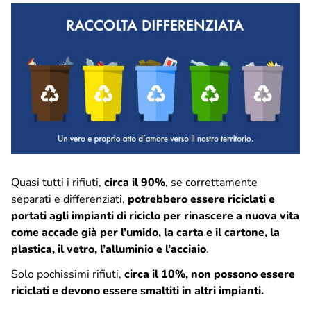
Ciclo idrico integrato
ASM Informa
Comunicati stampa
Comunicazione
Info, segnalazioni e reclami
APP IoAmoPavia
Quasi tutti i rifiuti,
circa il 90%
, se correttamente
Raccolta differenziata
separati e differenziati,
potrebbero essere riciclati e
Porta a Porta – Pavia
portati agli impianti di riciclo per rinascere a nuova vita
Porta a Porta – Altri comuni
come accade già per l’umido, la carta e il cartone, la
Piattaforma Ecologica di Montebellino
plastica, il vetro, l’alluminio e l’acciaio
.
Calendario utenze non domestiche – Centro storico e
Solo pochissimi rifiuti,
circa il 10%, non possono essere
Borgo Ticino
riciclati e devono essere smaltiti in altri impianti.