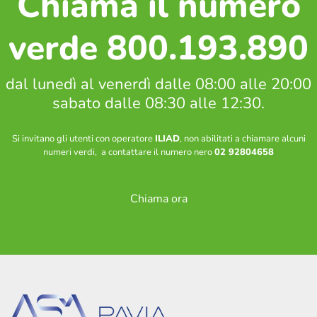
Chiama il numero
Soste, parcheggi e bicinstazione
Zone a sosta regolamentata
verde 800.193.890
Parcheggio Navigli
Parcheggio Oberdan
dal lunedì al venerdì dalle 08:00 alle 20:00
Parcheggio Flarer
sabato dalle 08:30 alle 12:30.
Bicinstazione
Si invitano gli utenti con operatore
ILIAD
, non abilitati a chiamare alcuni
Decoro urbano
numeri verdi, a contattare il numero nero
02 92804658
Nucleo intervento decoro
Spazzamento strade – Comune di Pavia
Chiama ora
Piano neve – Comune di Pavia
Gestione verde
Archivio fotografico lavori effettuati
Contatti