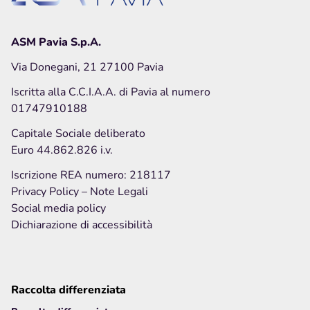
Privacy Policy
Note legali
Social media policy
ASM Pavia S.p.A.
Via Donegani, 21 27100 Pavia
Iscritta alla C.C.I.A.A. di Pavia al numero
Hai bisogno di info o vuoi inviarci una
segnalazione
o
01747910188
un
reclamo
?
Capitale Sociale deliberato
Euro 44.862.826 i.v.
Inviaci una richiesta
Iscrizione REA numero: 218117
Privacy Policy
– Note Legali
Social media policy
Dichiarazione di accessibilità
Raccolta differenziata