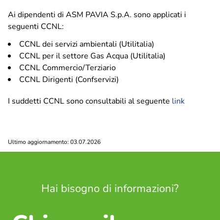
Ai dipendenti di ASM PAVIA S.p.A. sono applicati i
Ciclo idrico integrato
seguenti CCNL:
CCNL dei servizi ambientali (Utilitalia)
ASM Informa
CCNL per il settore Gas Acqua (Utilitalia)
Comunicati stampa
CCNL Commercio/Terziario
CCNL Dirigenti (Confservizi)
Comunicazione
Info, segnalazioni e reclami
I suddetti CCNL sono consultabili al seguente
link
APP IoAmoPavia
Raccolta differenziata
Ultimo aggiornamento: 03.07.2026
Porta a Porta – Pavia
Porta a Porta – Altri comuni
Piattaforma Ecologica di Montebellino
Calendario utenze non domestiche – Centro storico e
Hai bisogno di informazioni?
Borgo Ticino