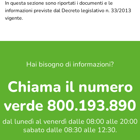
In questa sezione sono riportati i documenti e le
informazioni previste dal Decreto legislativo n. 33/2013
Ciclo idrico integrato
vigente.
ASM Informa
Comunicati stampa
Comunicazione
Info, segnalazioni e reclami
Hai bisogno di informazioni?
APP IoAmoPavia
Chiama il numero
Raccolta differenziata
Porta a Porta – Pavia
verde 800.193.890
Porta a Porta – Altri comuni
Piattaforma Ecologica di Montebellino
Calendario utenze non domestiche – Centro storico e
dal lunedì al venerdì dalle 08:00 alle 20:00
Borgo Ticino
sabato dalle 08:30 alle 12:30.