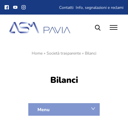
Contatti
Info, segnalazioni e reclami
Home
»
Società trasparente
»
Bilanci
Il Gruppo ASM
Chi siamo
Corporate Governance
Bilanci
Qualità, ambiente e sicurezza
Gare e Appalti
Albo fornitori
Lavora con noi
Dove siamo
Menu
Società trasparente