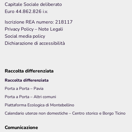
Privacy Policy
Capitale Sociale deliberato
Note legali
Euro 44.862.826 i.v.
Social media policy
Iscrizione REA numero: 218117
Privacy Policy
– Note Legali
Social media policy
Dichiarazione di accessibilità
Hai bisogno di info o vuoi inviarci una
segnalazione
o
un
reclamo
?
Inviaci una richiesta
Raccolta differenziata
Raccolta differenziata
Porta a Porta – Pavia
Porta a Porta – Altri comuni
Piattaforma Ecologica di Montebellino
Calendario utenze non domestiche – Centro storico e Borgo Ticino
Comunicazione