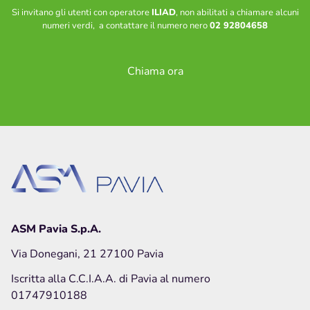
Soste, parcheggi e bicinstazione
Si invitano gli utenti con operatore
ILIAD
, non abilitati a chiamare alcuni
numeri verdi, a contattare il numero nero
02 92804658
Zone a sosta regolamentata
Parcheggio Navigli
Parcheggio Oberdan
Chiama ora
Parcheggio Flarer
Bicinstazione
Decoro urbano
Nucleo intervento decoro
Spazzamento strade – Comune di Pavia
Piano neve – Comune di Pavia
ASM Pavia S.p.A.
Gestione verde
Via Donegani, 21 27100 Pavia
Archivio fotografico lavori effettuati
Iscritta alla C.C.I.A.A. di Pavia al numero
Contatti
01747910188