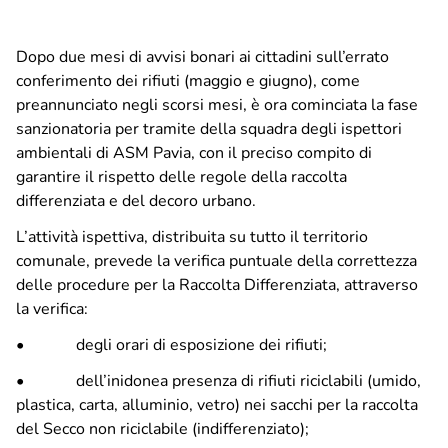
Ciclo idrico integrato
Dopo due mesi di avvisi bonari ai cittadini sull’errato
conferimento dei rifiuti (maggio e giugno), come
preannunciato negli scorsi mesi, è ora cominciata la fase
ASM Informa
sanzionatoria per tramite della squadra degli ispettori
Comunicati stampa
ambientali di ASM Pavia, con il preciso compito di
Comunicazione
garantire il rispetto delle regole della raccolta
Info, segnalazioni e reclami
differenziata e del decoro urbano.
APP IoAmoPavia
L’attività ispettiva, distribuita su tutto il territorio
comunale, prevede la verifica puntuale della correttezza
Raccolta differenziata
delle procedure per la Raccolta Differenziata, attraverso
Porta a Porta – Pavia
la verifica:
Porta a Porta – Altri comuni
• degli orari di esposizione dei rifiuti;
Piattaforma Ecologica di Montebellino
Calendario utenze non domestiche – Centro storico e
• dell’inidonea presenza di rifiuti riciclabili (umido,
Borgo Ticino
plastica, carta, alluminio, vetro) nei sacchi per la raccolta
del Secco non riciclabile (indifferenziato);