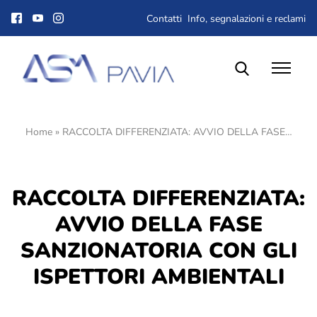
Contatti
Info, segnalazioni e reclami
Home
»
RACCOLTA DIFFERENZIATA: AVVIO DELLA FASE…
Il Gruppo ASM
Chi siamo
Corporate Governance
RACCOLTA DIFFERENZIATA:
Qualità, ambiente e sicurezza
Gare e Appalti
AVVIO DELLA FASE
Albo fornitori
SANZIONATORIA CON GLI
Lavora con noi
ISPETTORI AMBIENTALI
Dove siamo
Società trasparente