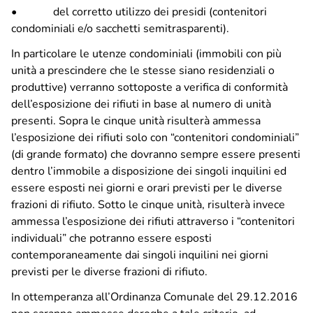
Soste, parcheggi e bicinstazione
• del corretto utilizzo dei presidi (contenitori
condominiali e/o sacchetti semitrasparenti).
Zone a sosta regolamentata
Parcheggio Navigli
In particolare le utenze condominiali (immobili con più
Parcheggio Oberdan
unità a prescindere che le stesse siano residenziali o
Parcheggio Flarer
produttive) verranno sottoposte a verifica di conformità
Bicinstazione
dell’esposizione dei rifiuti in base al numero di unità
presenti. Sopra le cinque unità risulterà ammessa
l’esposizione dei rifiuti solo con “contenitori condominiali”
Decoro urbano
(di grande formato) che dovranno sempre essere presenti
Nucleo intervento decoro
dentro l’immobile a disposizione dei singoli inquilini ed
Spazzamento strade – Comune di Pavia
essere esposti nei giorni e orari previsti per le diverse
Piano neve – Comune di Pavia
frazioni di rifiuto. Sotto le cinque unità, risulterà invece
ammessa l’esposizione dei rifiuti attraverso i “contenitori
individuali” che potranno essere esposti
Gestione verde
contemporaneamente dai singoli inquilini nei giorni
Archivio fotografico lavori effettuati
previsti per le diverse frazioni di rifiuto.
In ottemperanza all’Ordinanza Comunale del 29.12.2016
Contatti
non saranno ammesse deroghe a tale criterio, ad