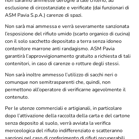
Privacy Policy
esclusione di circostanziate e verificate (dai funzionari di
Note legali
ASM Pavia S.p.A.) carenze di spazi.
Social media policy
Non sarà mai ammessa e verrà severamente sanzionata
l’esposizione del rifiuto umido (scarto organico di cucina)
con il solo sacchetto depositato a terra senza idoneo
Hai bisogno di info o vuoi inviarci una
segnalazione
o
contenitore marrone anti randagismo. ASM Pavia
un
reclamo
?
garantirà l’approvvigionamento gratuito a richiesta di tali
contenitori, in caso di carenze o rotture degli stessi.
Inviaci una richiesta
Non sarà inoltre ammesso l’utilizzo di sacchi neri o
comunque non semitrasparenti che, quindi, non
permettono all’operatore di verificarne agevolmente il
contenuto.
Per le utenze commerciali e artigianali, in particolare
dopo l’attivazione della raccolta della carta e del cartone
senza deposito al suolo, verrà avviata la verifica
merceologica del rifiuto indifferenziato e scatteranno
sanzioni nel caso di conferimento di rifiuti recuperabili