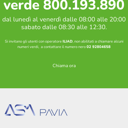
verde 800.193.890
Soste, parcheggi e bicinstazione
Zone a sosta regolamentata
dal lunedì al venerdì dalle 08:00 alle 20:00
Parcheggio Navigli
sabato dalle 08:30 alle 12:30.
Parcheggio Oberdan
Parcheggio Flarer
Bicinstazione
Si invitano gli utenti con operatore
ILIAD
, non abilitati a chiamare alcuni
numeri verdi, a contattare il numero nero
02 92804658
Decoro urbano
Nucleo intervento decoro
Chiama ora
Spazzamento strade – Comune di Pavia
Piano neve – Comune di Pavia
Gestione verde
Archivio fotografico lavori effettuati
Contatti