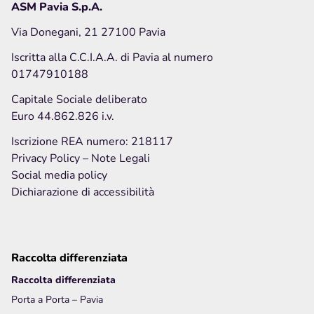
Privacy Policy
ASM Pavia S.p.A.
Note legali
Via Donegani, 21 27100 Pavia
Social media policy
Iscritta alla C.C.I.A.A. di Pavia al numero
01747910188
Capitale Sociale deliberato
Hai bisogno di info o vuoi inviarci una
segnalazione
o
Euro 44.862.826 i.v.
un
reclamo
?
Iscrizione REA numero: 218117
Privacy Policy
– Note Legali
Inviaci una richiesta
Social media policy
Dichiarazione di accessibilità
Raccolta differenziata
Raccolta differenziata
Porta a Porta – Pavia