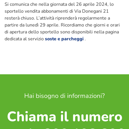
Si comunica che nella giornata del 26 aprile 2024, lo
sportello vendita abbonamenti di Via Donegani 21
Ciclo idrico integrato
resterà chiuso. L’attività riprenderà regolarmente a
partire da lunedì 29 aprile. Ricordiamo che giorni e orari
di apertura dello sportello sono disponibili nella pagina
ASM Informa
dedicata al servizio
soste e parcheggi
.
Comunicati stampa
Comunicazione
Info, segnalazioni e reclami
APP IoAmoPavia
Raccolta differenziata
Porta a Porta – Pavia
Porta a Porta – Altri comuni
Hai bisogno di informazioni?
Piattaforma Ecologica di Montebellino
Calendario utenze non domestiche – Centro storico e
Chiama il numero
Borgo Ticino