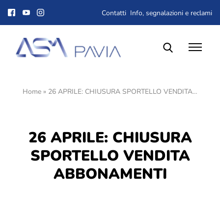
Contatti
Info, segnalazioni e reclami
Home
»
26 APRILE: CHIUSURA SPORTELLO VENDITA…
Il Gruppo ASM
Chi siamo
Corporate Governance
26 APRILE: CHIUSURA
Qualità, ambiente e sicurezza
Gare e Appalti
SPORTELLO VENDITA
Albo fornitori
ABBONAMENTI
Lavora con noi
Dove siamo
Società trasparente