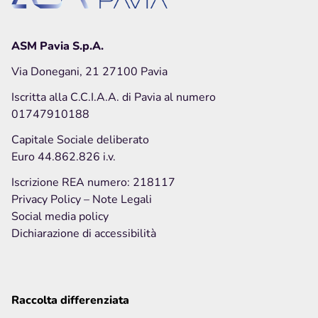
Privacy Policy
Note legali
Social media policy
ASM Pavia S.p.A.
Via Donegani, 21 27100 Pavia
Iscritta alla C.C.I.A.A. di Pavia al numero
Hai bisogno di info o vuoi inviarci una
segnalazione
o
01747910188
un
reclamo
?
Capitale Sociale deliberato
Euro 44.862.826 i.v.
Inviaci una richiesta
Iscrizione REA numero: 218117
Privacy Policy
– Note Legali
Social media policy
Dichiarazione di accessibilità
Raccolta differenziata