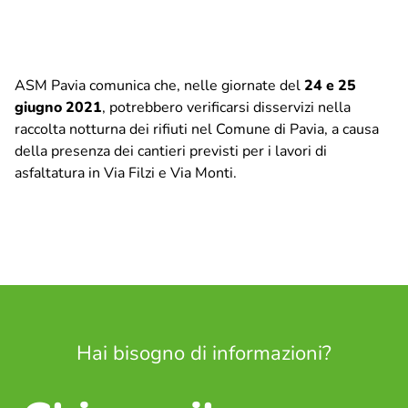
Ciclo idrico integrato
ASM Pavia comunica che, nelle giornate del
24 e 25
ASM Informa
giugno 2021
, potrebbero verificarsi disservizi nella
Comunicati stampa
raccolta notturna dei rifiuti nel Comune di Pavia, a causa
Comunicazione
della presenza dei cantieri previsti per i lavori di
Info, segnalazioni e reclami
asfaltatura in Via Filzi e Via Monti.
APP IoAmoPavia
Raccolta differenziata
Porta a Porta – Pavia
Porta a Porta – Altri comuni
Piattaforma Ecologica di Montebellino
Calendario utenze non domestiche – Centro storico e
Hai bisogno di informazioni?
Borgo Ticino