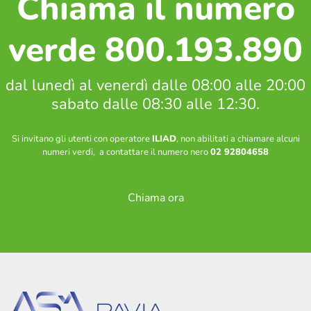
Chiama il numero
Soste, parcheggi e bicinstazione
Zone a sosta regolamentata
verde 800.193.890
Parcheggio Navigli
Parcheggio Oberdan
dal lunedì al venerdì dalle 08:00 alle 20:00
Parcheggio Flarer
Bicinstazione
sabato dalle 08:30 alle 12:30.
Si invitano gli utenti con operatore
ILIAD
, non abilitati a chiamare alcuni
Decoro urbano
numeri verdi, a contattare il numero nero
02 92804658
Nucleo intervento decoro
Spazzamento strade – Comune di Pavia
Piano neve – Comune di Pavia
Chiama ora
Gestione verde
Archivio fotografico lavori effettuati
Contatti