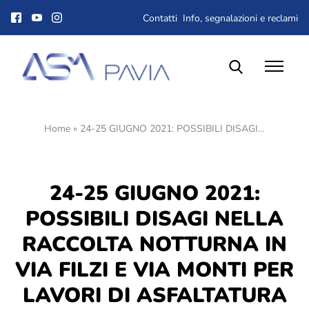
Contatti
Info, segnalazioni e reclami
Home
»
24-25 GIUGNO 2021: POSSIBILI DISAGI…
Il Gruppo ASM
Chi siamo
Corporate Governance
24-25 GIUGNO 2021:
Qualità, ambiente e sicurezza
Gare e Appalti
POSSIBILI DISAGI NELLA
Albo fornitori
RACCOLTA NOTTURNA IN
Lavora con noi
VIA FILZI E VIA MONTI PER
Dove siamo
LAVORI DI ASFALTATURA
Società trasparente