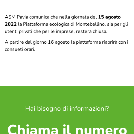
Ciclo idrico integrato
ASM Pavia comunica che nella giornata del
15 agosto
2022
la Piattaforma ecologica di Montebellino, sia per gli
utenti privati che per le imprese, resterà chiusa.
ASM Informa
Comunicati stampa
A partire dal giorno 16 agosto la piattaforma riaprirà con i
Comunicazione
consueti orari.
Info, segnalazioni e reclami
APP IoAmoPavia
Raccolta differenziata
Porta a Porta – Pavia
Porta a Porta – Altri comuni
Piattaforma Ecologica di Montebellino
Hai bisogno di informazioni?
Calendario utenze non domestiche – Centro storico e
Borgo Ticino
Chiama il numero