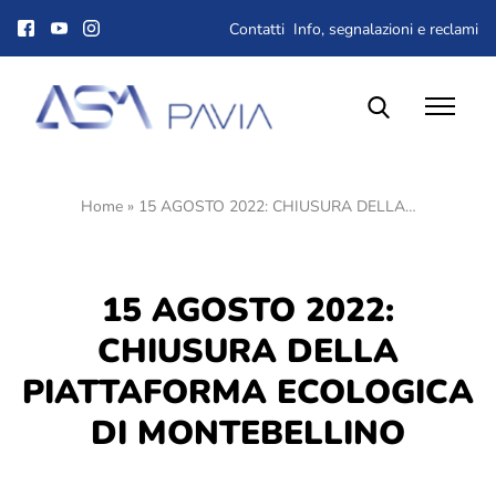
Contatti
Info, segnalazioni e reclami
Home
»
15 AGOSTO 2022: CHIUSURA DELLA…
Il Gruppo ASM
Chi siamo
Corporate Governance
15 AGOSTO 2022:
Qualità, ambiente e sicurezza
Gare e Appalti
CHIUSURA DELLA
Albo fornitori
PIATTAFORMA ECOLOGICA
Lavora con noi
DI MONTEBELLINO
Dove siamo
Società trasparente