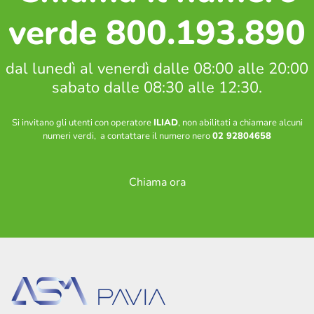
Soste, parcheggi e bicinstazione
verde 800.193.890
Zone a sosta regolamentata
Parcheggio Navigli
Parcheggio Oberdan
dal lunedì al venerdì dalle 08:00 alle 20:00
Parcheggio Flarer
sabato dalle 08:30 alle 12:30.
Bicinstazione
Si invitano gli utenti con operatore
ILIAD
, non abilitati a chiamare alcuni
numeri verdi, a contattare il numero nero
02 92804658
Decoro urbano
Nucleo intervento decoro
Spazzamento strade – Comune di Pavia
Chiama ora
Piano neve – Comune di Pavia
Gestione verde
Archivio fotografico lavori effettuati
Contatti