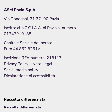
Privacy Policy
Note legali
ASM Pavia S.p.A.
Social media policy
Via Donegani, 21 27100 Pavia
Iscritta alla C.C.I.A.A. di Pavia al numero
01747910188
Hai bisogno di info o vuoi inviarci una
segnalazione
o
Capitale Sociale deliberato
un
reclamo
?
Euro 44.862.826 i.v.
Iscrizione REA numero: 218117
Inviaci una richiesta
Privacy Policy
– Note Legali
Social media policy
Dichiarazione di accessibilità
Raccolta differenziata
Raccolta differenziata