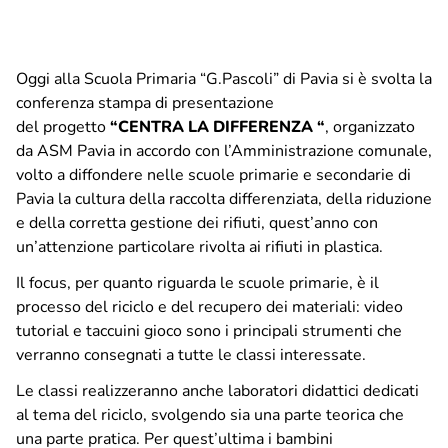
Ciclo idrico integrato
Oggi alla Scuola Primaria “G.Pascoli” di Pavia si è svolta la
conferenza stampa di presentazione
ASM Informa
del progetto
“CENTRA LA DIFFERENZA “
, organizzato
Comunicati stampa
da ASM Pavia in accordo con l’Amministrazione comunale,
Comunicazione
volto a diffondere nelle scuole primarie e secondarie di
Info, segnalazioni e reclami
Pavia la cultura della raccolta differenziata, della riduzione
APP IoAmoPavia
e della corretta gestione dei rifiuti, quest’anno con
un’attenzione particolare rivolta ai rifiuti in plastica.
Raccolta differenziata
Il focus, per quanto riguarda le scuole primarie, è il
Porta a Porta – Pavia
processo del riciclo e del recupero dei materiali: video
Porta a Porta – Altri comuni
tutorial e taccuini gioco sono i principali strumenti che
Piattaforma Ecologica di Montebellino
verranno consegnati a tutte le classi interessate.
Calendario utenze non domestiche – Centro storico e
Le classi realizzeranno anche laboratori didattici dedicati
Borgo Ticino
al tema del riciclo, svolgendo sia una parte teorica che
una parte pratica. Per quest’ultima i bambini