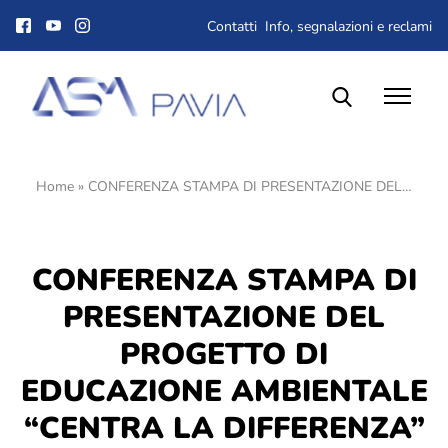
Contatti
Info, segnalazioni e reclami
Home
»
CONFERENZA STAMPA DI PRESENTAZIONE DEL…
Il Gruppo ASM
Chi siamo
Corporate Governance
CONFERENZA STAMPA DI
Qualità, ambiente e sicurezza
Gare e Appalti
PRESENTAZIONE DEL
Albo fornitori
PROGETTO DI
Lavora con noi
EDUCAZIONE AMBIENTALE
Dove siamo
“CENTRA LA DIFFERENZA”
Società trasparente