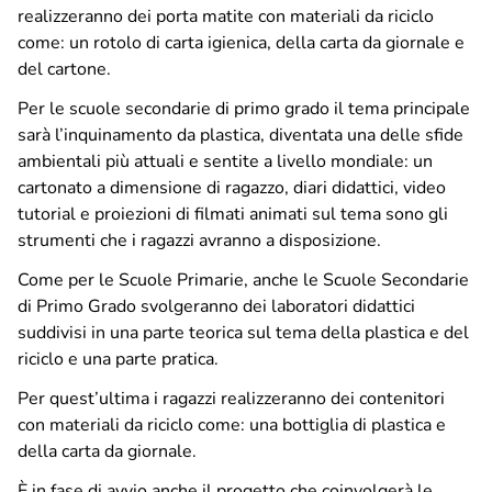
realizzeranno dei porta matite con materiali da riciclo
Soste, parcheggi e bicinstazione
come: un rotolo di carta igienica, della carta da giornale e
Zone a sosta regolamentata
del cartone.
Parcheggio Navigli
Parcheggio Oberdan
Per le scuole secondarie di primo grado il tema principale
Parcheggio Flarer
sarà l’inquinamento da plastica, diventata una delle sfide
Bicinstazione
ambientali più attuali e sentite a livello mondiale: un
cartonato a dimensione di ragazzo, diari didattici, video
tutorial e proiezioni di filmati animati sul tema sono gli
Decoro urbano
strumenti che i ragazzi avranno a disposizione.
Nucleo intervento decoro
Come per le Scuole Primarie, anche le Scuole Secondarie
Spazzamento strade – Comune di Pavia
di Primo Grado svolgeranno dei laboratori didattici
Piano neve – Comune di Pavia
suddivisi in una parte teorica sul tema della plastica e del
riciclo e una parte pratica.
Gestione verde
Per quest’ultima i ragazzi realizzeranno dei contenitori
Archivio fotografico lavori effettuati
con materiali da riciclo come: una bottiglia di plastica e
della carta da giornale.
Contatti
È in fase di avvio anche il progetto che coinvolgerà le