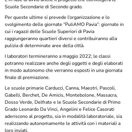
Privacy Policy
Scuole Secondarie di Secondo grado.
Note legali
Social media policy
Per queste ultime si prevede l’organizzazione e lo
svolgimento delle giornate “PuliAMO Pavia”: giornate in
cui i ragazzi delle Scuole Superiori di Pavia
raggiungeranno quartieri diversi e contribuiranno alla
Hai bisogno di info o vuoi inviarci una
segnalazione
o
pulizia di determinate aree della città.
un
reclamo
?
I laboratori termineranno a maggio 2022; le classi
potranno realizzare anche degli oggetti e degli elaborati
Inviaci una richiesta
in modo autonomo che verranno esposti in una giornata
finale di premiazione.
Le scuole primarie Carducci, Canna, Maestri, Pascoli,
Gabelli, Berchet, De Amicis, Montebolone, Massacra,
Dosso Verde, Delfrate e le Scuole Secondarie di Primo
Grado Leonardo Da Vinci, Angelini e Felice Casorati
aderiscono al progetto, sia in modalità laboratoriale, sia
realizzando autonomamente le attività con i materiali a
loro inviati.